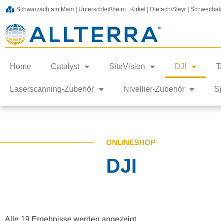
Schwarzach am Main | Unterschleißheim | Kirkel | Dietach/Steyr | Schwecha
Home
Catalyst
SiteVision
DJI
T
Laserscanning-Zubehör
Nivellier-Zubehör
S
ONLINESHOP
DJI
Alle 19 Ergebnisse werden angezeigt