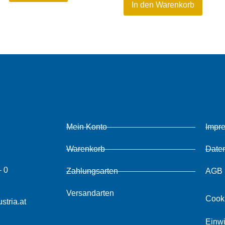
In den Warenkorb
Mein Konto
Impr
Warenkorb
Date
– 0
Zahlungsarten
AGB
Versandarten
Cook
stria.at
Einwi