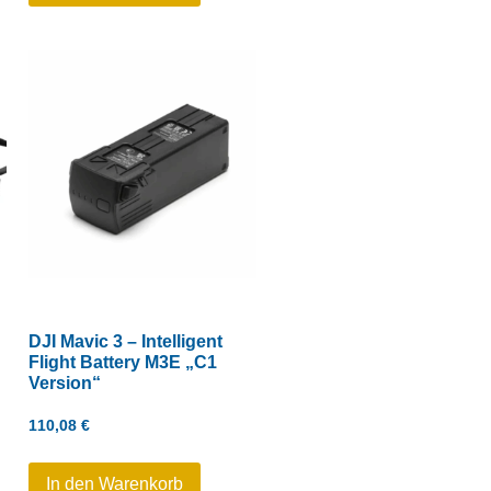
DJI Mavic 3 – Intelligent
Flight Battery M3E „C1
Version“
110,08
€
In den Warenkorb