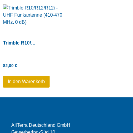
Trimble R10/R12/R12i – UHF Funkantenne (410-470 MHz, 0 dB)
82,00
€
In den Warenkorb
AllTerra Deutschland GmbH
Gewerbering-Süd 10