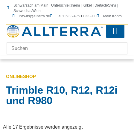
Schwarzach am Main | Unterschleißheim | Kirkel | Dietach/Steyr |
Schwechat/Wien
info-ds@allterra.de
Tel: 0 93 24 / 911 33 - 00
Mein Konto
Tachymeter-Zubehör
Kontrolleinheiten-Zubehör
Laserscanning-Zubehör
Software & Lizenzen
ONLINESHOP
Trimble R10, R12, R12i
und R980
Alle 17 Ergebnisse werden angezeigt