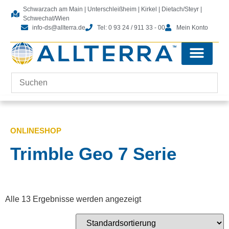
Schwarzach am Main | Unterschleißheim | Kirkel | Dietach/Steyr |
Schwechat/Wien
info-ds@allterra.de
Tel: 0 93 24 / 911 33 - 00
Mein Konto
Tachymeter-Zubehör
Kontrolleinheiten-Zubehör
Laserscanning-Zubehör
Software & Lizenzen
ONLINESHOP
Trimble Geo 7 Serie
Alle 13 Ergebnisse werden angezeigt