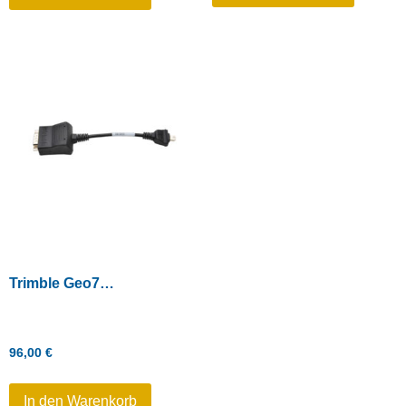
Trimble Geo7X – USB-Seriell-Konverterkabel (Mini-A auf DE9-M)
96,00
€
In den Warenkorb