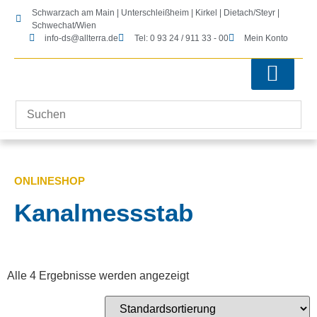
Schwarzach am Main | Unterschleißheim | Kirkel | Dietach/Steyr |
Schwechat/Wien
info-ds@allterra.de
Tel: 0 93 24 / 911 33 - 00
Mein Konto
Tachymeter-Zubehör
Kontrolleinheiten-Zubehör
Laserscanning-Zubehör
Software & Lizenzen
ONLINESHOP
Kanalmessstab
Alle 4 Ergebnisse werden angezeigt