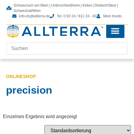
Schwarzach am Main | Unterschleißheim | Kirkel | Dietach/Steyr |
Schwechat/Wien
info-ds@allterra.de
Tel: 0 93 24 / 911 33 - 00
Mein Konto
Tachymeter-Zubehör
Kontrolleinheiten-Zubehör
Laserscanning-Zubehör
Software & Lizenzen
ONLINESHOP
precision
Einzelnes Ergebnis wird angezeigt