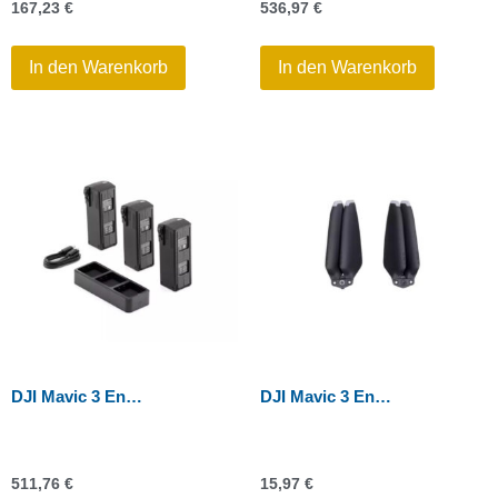
167,23
€
536,97
€
In den Warenkorb
In den Warenkorb
DJI Mavic 3 Enterprise Serie – Akku-Set
DJI Mavic 3 Enterprise Serie – 8658F Propeller (Paar) für C2
511,76
€
15,97
€