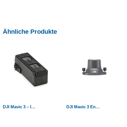
Ähnliche Produkte
DJI Mavic 3 – Intelligent Flight Battery M3E „normal“
DJI Mavic 3 Enterprise Serie – RTK-Modul (PART 01)