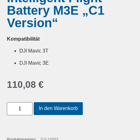
Battery M3E „C1
Version“
Kompatibilität
DJI Mavic 3T
DJI Mavic 3E
110,08
€
In den Warenkorb
Produktnummer
DJI-10063