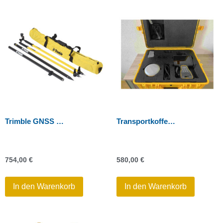
Trimble GNSS Carbonstab 2m, 2-teilig mit Zweibeinstativ
Transportkoffer für Trimble R-Serie GNSS – groß
754,00
€
580,00
€
In den Warenkorb
In den Warenkorb