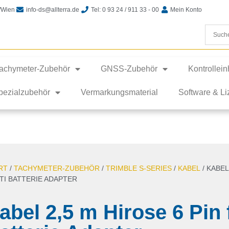
t/Wien
info-ds@allterra.de
Tel: 0 93 24 / 911 33 - 00
Mein Konto
achymeter-Zubehör
GNSS-Zubehör
Kontrollei
pezialzubehör
Vermarkungsmaterial
Software & L
RT
/
TACHYMETER-ZUBEHÖR
/
TRIMBLE S-SERIES
/
KABEL
/ KABEL
TI BATTERIE ADAPTER
abel 2,5 m Hirose 6 Pin 