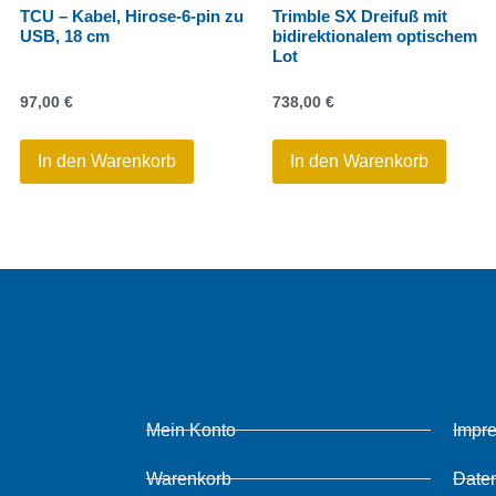
TCU – Kabel, Hirose-6-pin zu
Trimble SX Dreifuß mit
USB, 18 cm
bidirektionalem optischem
Lot
97,00
€
738,00
€
In den Warenkorb
In den Warenkorb
Mein Konto
Impr
Warenkorb
Date