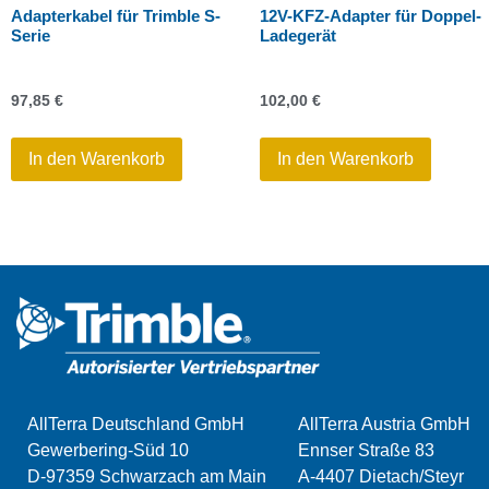
Adapterkabel für Trimble S-
12V-KFZ-Adapter für Doppel-
Serie
Ladegerät
97,85
€
102,00
€
In den Warenkorb
In den Warenkorb
AllTerra Deutschland GmbH
AllTerra Austria GmbH
Gewerbering-Süd 10
Ennser Straße 83
D-97359 Schwarzach am Main
A-4407 Dietach/Steyr