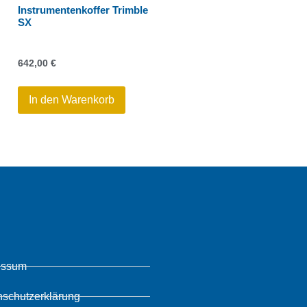
Instrumentenkoffer Trimble
SX
642,00
€
In den Warenkorb
essum
nschutzerklärung