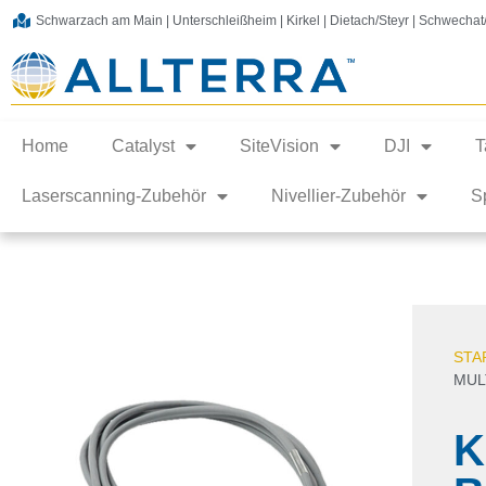
Schwarzach am Main | Unterschleißheim | Kirkel | Dietach/Steyr | Schwecha
Home
Catalyst
SiteVision
DJI
T
Laserscanning-Zubehör
Nivellier-Zubehör
S
STA
MUL
K