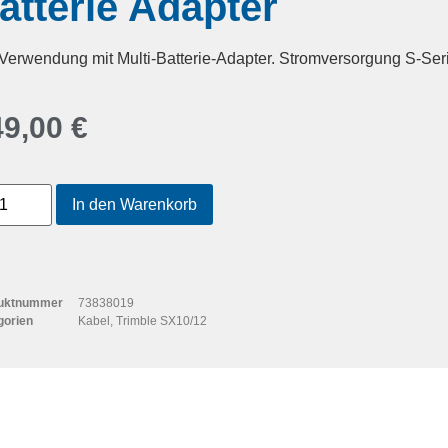
atterie Adapter
Verwendung mit Multi-Batterie-Adapter. Stromversorgung S-Se
49,00
€
In den Warenkorb
uktnummer
73838019
gorien
Kabel
,
Trimble SX10/12