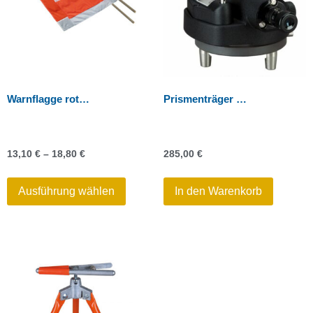
Warnflagge rot-weiß
Prismenträger mit 5/8″ Adapter, drehbar, mit opt. Lot
13,10
€
–
18,80
€
285,00
€
Ausführung wählen
In den Warenkorb