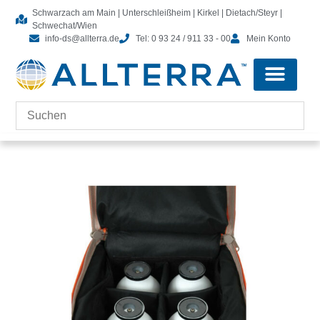
Schwarzach am Main | Unterschleißheim | Kirkel | Dietach/Steyr |
Schwechat/Wien
info-ds@allterra.de
Tel: 0 93 24 / 911 33 - 00
Mein Konto
Tachymeter-Zubehör
Kontrolleinheiten-Zubehör
Laserscanning-Zubehör
Software & Lizenzen