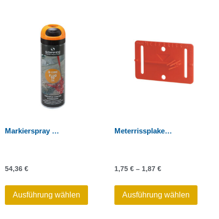
Markierspray Soppec
Meterrissplakette mit „Pinsel“
54,36
€
1,75
€
–
1,87
€
Ausführung wählen
Ausführung wählen