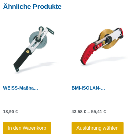
Ähnliche Produkte
WEISS-Maßband 20 m, Stahlband weiß lackiert
BMI-ISOLAN-Rahmen 1000 – Bandmaß
18,90
€
43,58
€
–
55,41
€
In den Warenkorb
Ausführung wählen