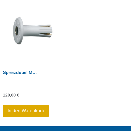
Spreizdübel M8, mit Kunststoffhülse
120,00
€
In den Warenkorb