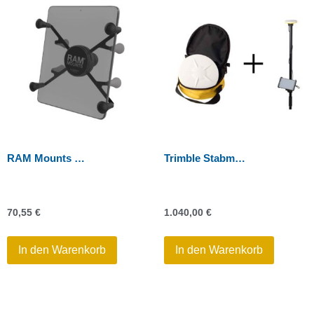
RAM Mounts X-Grip Halteklammer für Tablets (7-8″) – B-Kugel
Trimble Stabmontage-Bundle für große Smartphones
70,55
€
1.040,00
€
In den Warenkorb
In den Warenkorb