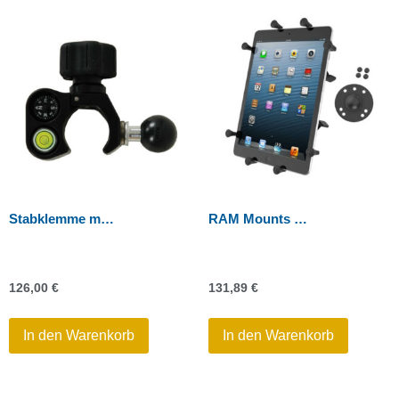
Stabklemme mit B-Kugel inkl. Kompass und Libelle
RAM Mounts X-Grip Halteschale für Tablets (10″) – B-Kugel
126,00
€
131,89
€
In den Warenkorb
In den Warenkorb