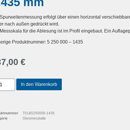
.435 mm
Spurweitenmessung erfolgt über einen horizontal verschiebbar
er nach außen gedrückt wird.
Messskala für die Ablesung ist im Profil eingebaut. Ein Auflagepun
herige Produktnummer: 5 250 000 – 1435
37,00
€
In den Warenkorb
uktnummer
T01&5250000-1435
gorie
Gleismesslatte