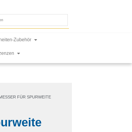
nheiten-Zubehör
izenzen
MESSER FÜR SPURWEITE
urweite