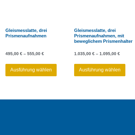
Gleismesslatte, drei
Gleismesslatte, drei
Prismenaufnahmen
Prismenaufnahmen, mit
beweglichem Prismenhalter
495,00
€
–
555,00
€
1.035,00
€
–
1.095,00
€
Ausführung wählen
Ausführung wählen