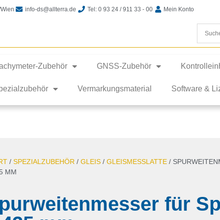
t/Wien
info-ds@allterra.de
Tel: 0 93 24 / 911 33 - 00
Mein Konto
achymeter-Zubehör
GNSS-Zubehör
Kontrollei
pezialzubehör
Vermarkungsmaterial
Software & L
RT
/
SPEZIALZUBEHÖR
/
GLEIS
/
GLEISMESSLATTE
/ SPURWEITEN
35 MM
purweitenmesser für Sp