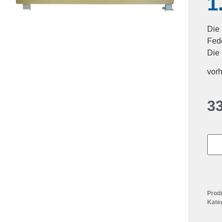
1
Die 
Fed
Die 
vor
3
Prod
Kate