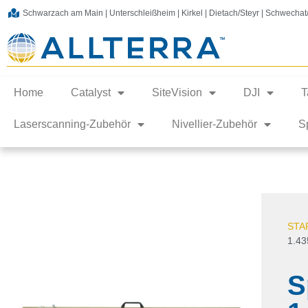
Schwarzach am Main | Unterschleißheim | Kirkel | Dietach/Steyr | Schwecha
Home
Catalyst
SiteVision
DJI
T
Laserscanning-Zubehör
Nivellier-Zubehör
S
STA
1.4
S