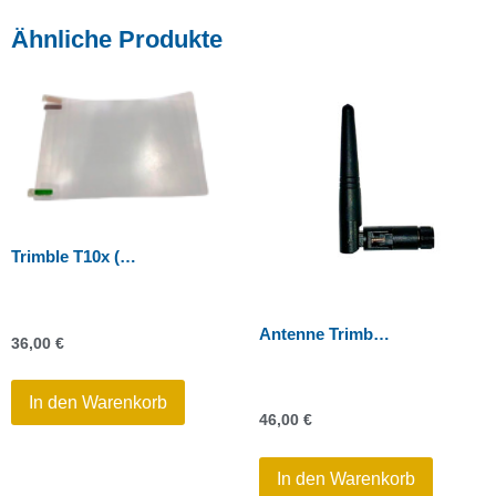
Ähnliche Produkte
Trimble T10x (2024) / T110 – Displayschutzfolie
Antenne Trimble-Funk 2,4 GHz für Tablet-PC
36,00
€
In den Warenkorb
46,00
€
In den Warenkorb