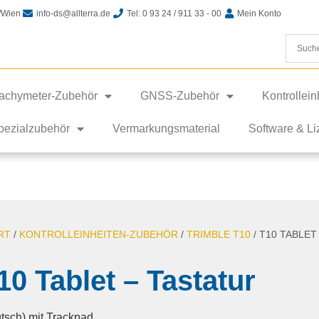
t/Wien
info-ds@allterra.de
Tel: 0 93 24 / 911 33 - 00
Mein Konto
achymeter-Zubehör
GNSS-Zubehör
Kontrollei
pezialzubehör
Vermarkungsmaterial
Software & L
RT
/
KONTROLLEINHEITEN-ZUBEHÖR
/
TRIMBLE T10
/ T10 TABLET
10 Tablet – Tastatur
tsch) mit Trackpad