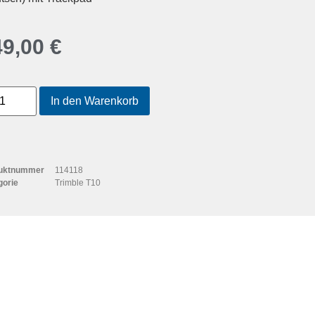
49,00
€
In den Warenkorb
uktnummer
114118
gorie
Trimble T10