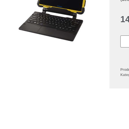
1
Prod
Kate