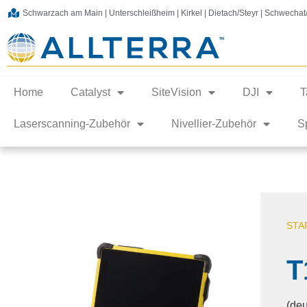
Schwarzach am Main | Unterschleißheim | Kirkel | Dietach/Steyr | Schwecha
Home
Catalyst
SiteVision
DJI
T
Laserscanning-Zubehör
Nivellier-Zubehör
S
STA
T
(deu