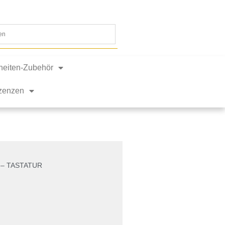
nheiten-Zubehör
izenzen
 – TASTATUR