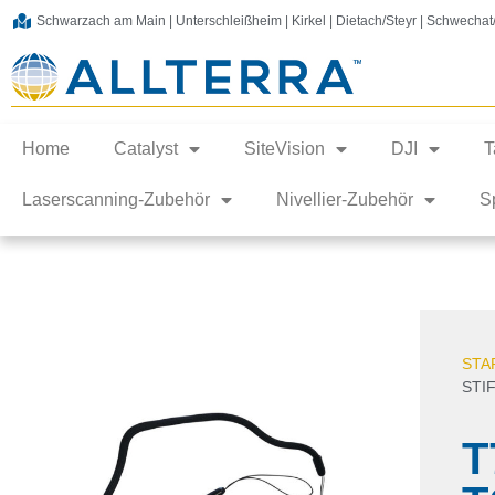
Schwarzach am Main | Unterschleißheim | Kirkel | Dietach/Steyr | Schwecha
Home
Catalyst
SiteVision
DJI
T
Laserscanning-Zubehör
Nivellier-Zubehör
S
STA
STI
T