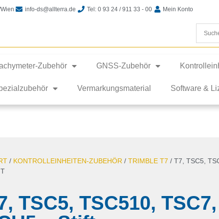
t/Wien
info-ds@allterra.de
Tel: 0 93 24 / 911 33 - 00
Mein Konto
achymeter-Zubehör
GNSS-Zubehör
Kontrollei
pezialzubehör
Vermarkungsmaterial
Software & L
RT
/
KONTROLLEINHEITEN-ZUBEHÖR
/
TRIMBLE T7
/ T7, TSC5, TS
FT
7, TSC5, TSC510, TSC7