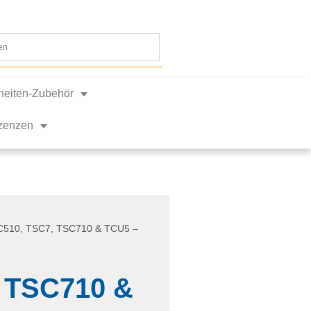
nheiten-Zubehör
izenzen
C510, TSC7, TSC710 & TCU5 –
, TSC710 &