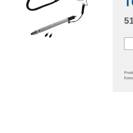
T
5
Prod
Kate