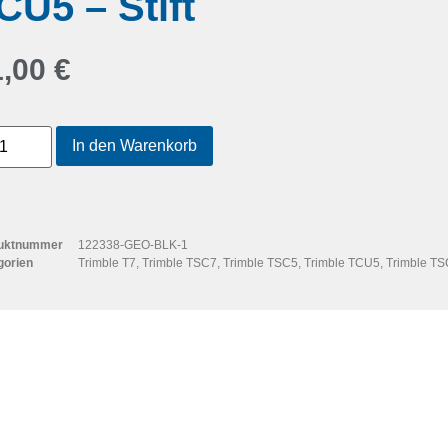
CU5 – Stift
1,00
€
In den Warenkorb
uktnummer
122338-GEO-BLK-1
gorien
Trimble T7
,
Trimble TSC7
,
Trimble TSC5
,
Trimble TCU5
,
Trimble T