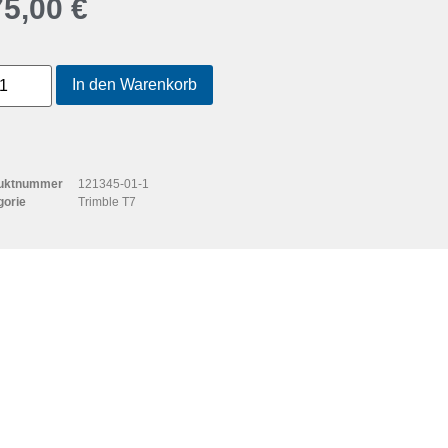
75,00
€
In den Warenkorb
uktnummer
121345-01-1
gorie
Trimble T7