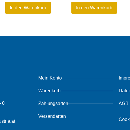
In den Warenkorb
In den Warenkorb
Mein Konto
Impr
Warenkorb
Date
– 0
Zahlungsarten
AGB
Versandarten
Cook
stria.at