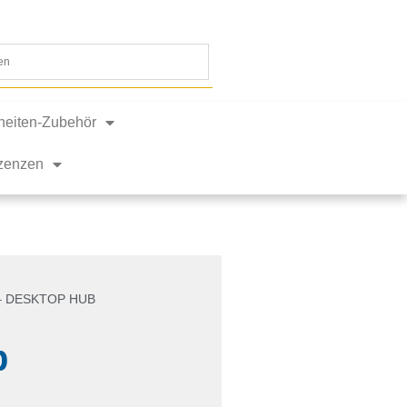
nheiten-Zubehör
izenzen
 – DESKTOP HUB
b