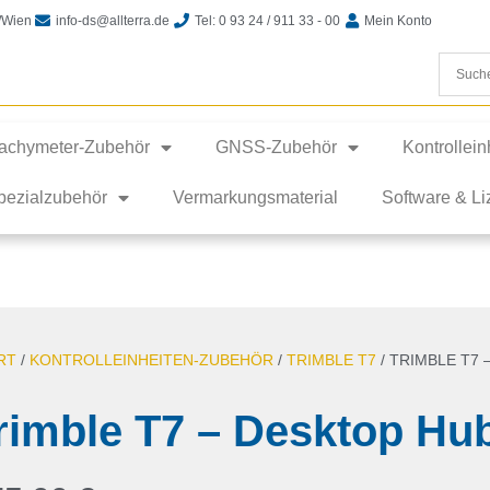
t/Wien
info-ds@allterra.de
Tel: 0 93 24 / 911 33 - 00
Mein Konto
achymeter-Zubehör
GNSS-Zubehör
Kontrollei
pezialzubehör
Vermarkungsmaterial
Software & L
RT
/
KONTROLLEINHEITEN-ZUBEHÖR
/
TRIMBLE T7
/ TRIMBLE T7
rimble T7 – Desktop Hu