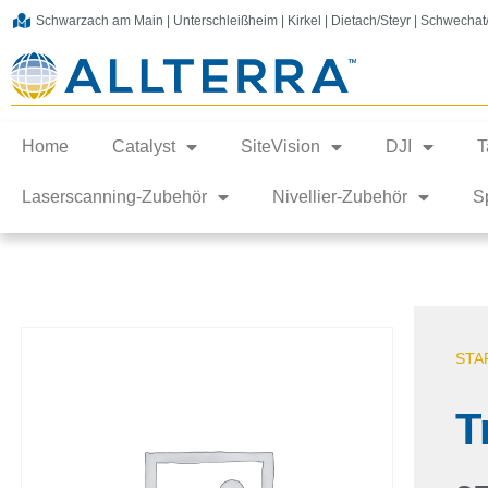
Schwarzach am Main | Unterschleißheim | Kirkel | Dietach/Steyr | Schwecha
Home
Catalyst
SiteVision
DJI
T
Laserscanning-Zubehör
Nivellier-Zubehör
S
STA
T