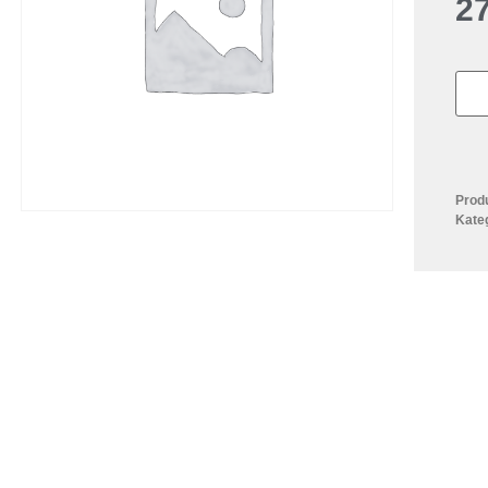
2
Prod
Kate