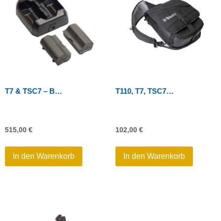
T7 & TSC7 – Batterie-Pack (2 Stk.) inkl. 2-fach Ladegerät
T110, T7, TSC7, TSC710 – Schultergurttasche
515,00
€
102,00
€
In den Warenkorb
In den Warenkorb