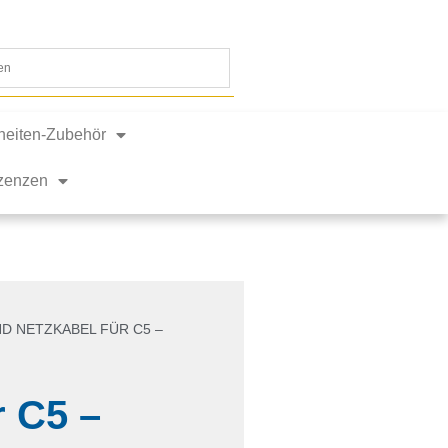
nheiten-Zubehör
izenzen
ND NETZKABEL FÜR C5 –
r C5 –