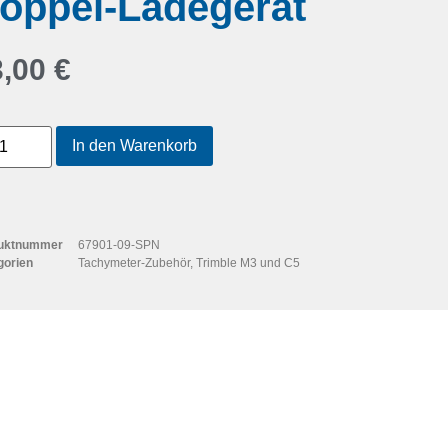
oppel-Ladegerät
3,00
€
In den Warenkorb
uktnummer
67901-09-SPN
gorien
Tachymeter-Zubehör
,
Trimble M3 und C5