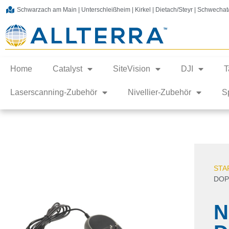
Schwarzach am Main | Unterschleißheim | Kirkel | Dietach/Steyr | Schwecha
Home
Catalyst
SiteVision
DJI
T
Laserscanning-Zubehör
Nivellier-Zubehör
S
STA
DOP
N