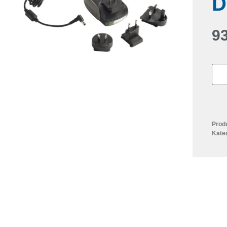
D
9
Prod
Kate