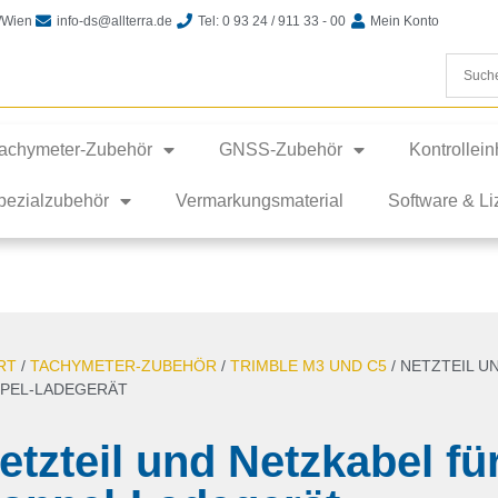
t/Wien
info-ds@allterra.de
Tel: 0 93 24 / 911 33 - 00
Mein Konto
achymeter-Zubehör
GNSS-Zubehör
Kontrollei
pezialzubehör
Vermarkungsmaterial
Software & L
RT
/
TACHYMETER-ZUBEHÖR
/
TRIMBLE M3 UND C5
/ NETZTEIL U
PEL-LADEGERÄT
etzteil und Netzkabel fü