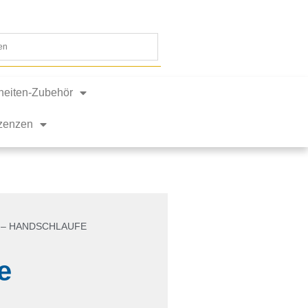
nheiten-Zubehör
izenzen
T – HANDSCHLAUFE
e