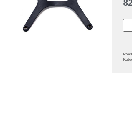
8
Prod
Kate