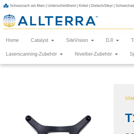
Schwarzach am Main | Unterschleißheim | Kirkel | Dietach/Steyr | Schwecha
Home
Catalyst
SiteVision
DJI
T
Laserscanning-Zubehör
Nivellier-Zubehör
S
STA
T