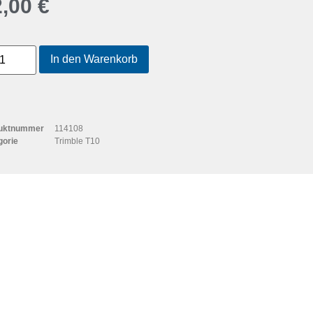
2,00
€
In den Warenkorb
uktnummer
114108
gorie
Trimble T10