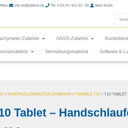
t/Wien
info-ds@allterra.de
Tel: 0 93 24 / 911 33 - 00
Mein Konto
achymeter-Zubehör
GNSS-Zubehör
Kontrollei
pezialzubehör
Vermarkungsmaterial
Software & L
RT
/
KONTROLLEINHEITEN-ZUBEHÖR
/
TRIMBLE T10
/ T10 TABLE
10 Tablet – Handschlauf