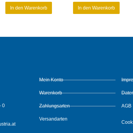
In den Warenkorb
In den Warenkorb
Mein Konto
Impr
Warenkorb
Date
– 0
Zahlungsarten
AGB
Versandarten
Cook
stria.at